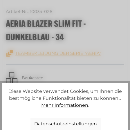
Artikel-Nr.:
10034-026
AERIA BLAZER SLIM FIT -
DUNKELBLAU - 34
TEAMBEKLEIDUNG DER SERIE "AERIA"
Baukasten
Diese Website verwendet Cookies, um Ihnen die
Strech
bestmögliche Funktionalität bieten zu können...
Mehr Informationen
.
Konstante Körpertemperatur
Datenschutzeinstellungen
30 C Schonwaschgang