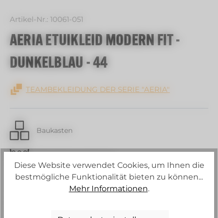
Artikel-Nr.:
10061-051
AERIA ETUIKLEID MODERN FIT -
DUNKELBLAU - 44
TEAMBEKLEIDUNG DER SERIE "AERIA"
Baukasten
30 C Schonwaschgang
Diese Website verwendet Cookies, um Ihnen die
bestmögliche Funktionalität bieten zu können...
Strech
Mehr Informationen
.
Konstante Körpertemperatur