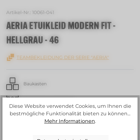
Artikel-Nr.:
10061-041
AERIA ETUIKLEID MODERN FIT -
HELLGRAU - 46
TEAMBEKLEIDUNG DER SERIE "AERIA"
Baukasten
30 C Schonwaschgang
Diese Website verwendet Cookies, um Ihnen die
bestmögliche Funktionalität bieten zu können...
Strech
Mehr Informationen
.
Konstante Körpertemperatur