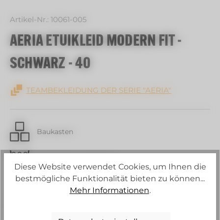
Artikel-Nr.:
10061-005
AERIA ETUIKLEID MODERN FIT -
SCHWARZ - 40
TEAMBEKLEIDUNG DER SERIE "AERIA"
Baukasten
30 C Schonwaschgang
Diese Website verwendet Cookies, um Ihnen die
bestmögliche Funktionalität bieten zu können...
Strech
Mehr Informationen
.
Konstante Körpertemperatur