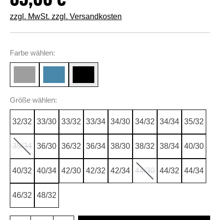
85,00 €
zzgl. MwSt. zzgl. Versandkosten
auswählen
Farbe
wählen:
auswählen
Größe
wählen:
32/32
33/30
33/32
33/34
34/30
34/32
34/34
35/32
35/34
36/30
36/32
36/34
38/30
38/32
38/34
40/30
(Diese Option ist zurzeit nicht verfügbar.)
40/32
40/34
42/30
42/32
42/34
44/30
44/32
44/34
(Diese Option ist zurzeit
46/32
48/32