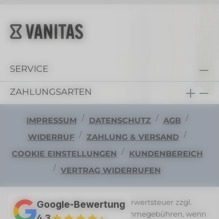
SERVICE
ZAHLUNGSARTEN
/
/
/
IMPRESSUM
DATENSCHUTZ
AGB
/
/
WIDERRUF
ZAHLUNG & VERSAND
/
COOKIE EINSTELLUNGEN
KUNDENBEREICH
/
VERTRAG WIDERRUFEN
Alle Preise exkl. gesetzl. Mehrwertsteuer zzgl.
Google-Bewertung
Versandkosten
und ggf. Nachnahmegebühren, wenn
4,3