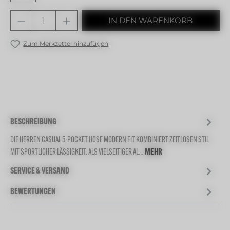
Produkt Anzahl: Gib den gewünschten 
IN DEN WARENKORB
Zum Merkzettel hinzufügen
BESCHREIBUNG
DIE HERREN CASUAL 5-POCKET HOSE MODERN FIT KOMBINIERT ZEITLOSEN STIL
MIT SPORTLICHER LÄSSIGKEIT. ALS VIELSEITIGER AL…
MEHR
SERVICE & VERSAND
BEWERTUNGEN