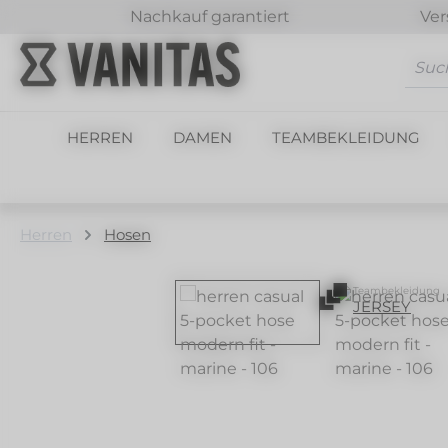
Nachkauf garantiert
Ver
m Hauptinhalt springen
Zur Suche springen
Zur Hauptnavigation springen
HERREN
DAMEN
TEAMBEKLEIDUNG
Herren
Hosen
Bildergalerie überspringen
Teambekleidung
JERSEY