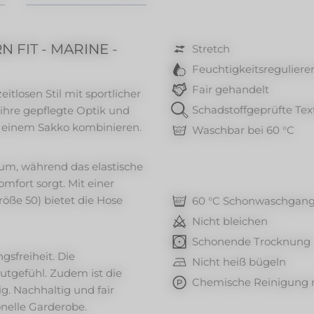
FIT - MARINE -
Stretch
Feuchtigkeitsreguliere
Fair gehandelt
tlosen Stil mit sportlicher
Schadstoffgeprüfte Text
h ihre gepflegte Optik und
t einem Sakko kombinieren.
Waschbar bei 60 °C
aum, während das elastische
fort sorgt. Mit einer
öße 50) bietet die Hose
60 °C Schonwaschgan
Nicht bleichen
Schonende Trocknung
sfreiheit. Die
Nicht heiß bügeln
utgefühl. Zudem ist die
Chemische Reinigung m
. Nachhaltig und fair
ionelle Garderobe.