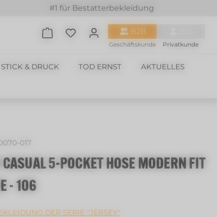
#1 für Bestatterbekleidung
Du hast 0 Produkte auf dem Merkzette
B2B
B2C
Geschäftskunde
Privatkunde
STICK & DRUCK
TOD ERNST
AKTUELLES
0070-017
 CASUAL 5-POCKET HOSE MODERN FIT
E - 106
KLEIDUNG DER SERIE "JERSEY"