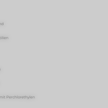
nd
ilien
g
it Perchlorethylen