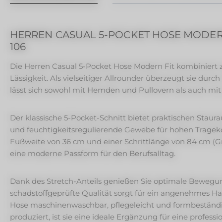
HERREN CASUAL 5-POCKET HOSE MODERN 
106
Die Herren Casual 5-Pocket Hose Modern Fit kombiniert zei
Lässigkeit. Als vielseitiger Allrounder überzeugt sie durc
lässt sich sowohl mit Hemden und Pullovern als auch mi
Der klassische 5-Pocket-Schnitt bietet praktischen Staur
und feuchtigkeitsregulierende Gewebe für hohen Tragekom
Fußweite von 36 cm und einer Schrittlänge von 84 cm (Gr
eine moderne Passform für den Berufsalltag.
Dank des Stretch-Anteils genießen Sie optimale Bewegung
schadstoffgeprüfte Qualität sorgt für ein angenehmes Ha
Hose maschinenwaschbar, pflegeleicht und formbeständig
produziert, ist sie eine ideale Ergänzung für eine profess