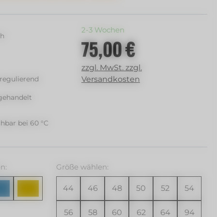
2-3 Wochen
ch
75,00 €
Regulärer Preis:
zzgl. MwSt. zzgl.
regulierend
Versandkosten
gehandelt
hbar bei 60 °C
hlen
auswählen
n:
Größe
wählen:
44
46
48
50
52
54
56
58
60
62
64
94