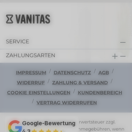
SERVICE
ZAHLUNGSARTEN
/
/
/
IMPRESSUM
DATENSCHUTZ
AGB
/
/
WIDERRUF
ZAHLUNG & VERSAND
/
COOKIE EINSTELLUNGEN
KUNDENBEREICH
/
VERTRAG WIDERRUFEN
Alle Preise exkl. gesetzl. Mehrwertsteuer zzgl.
Google-Bewertung
Versandkosten
und ggf. Nachnahmegebühren, wenn
4,3