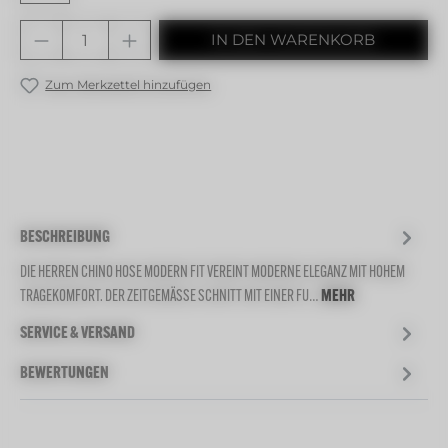
Produkt Anzahl: Gib den gewünschten 
IN DEN WARENKORB
Zum Merkzettel hinzufügen
BESCHREIBUNG
DIE HERREN CHINO HOSE MODERN FIT VEREINT MODERNE ELEGANZ MIT HOHEM
TRAGEKOMFORT. DER ZEITGEMÄSSE SCHNITT MIT EINER FU…
MEHR
SERVICE & VERSAND
BEWERTUNGEN