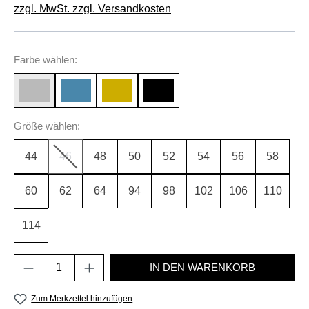
zzgl. MwSt. zzgl. Versandkosten
auswählen
Farbe
wählen:
auswählen
Größe
wählen:
44
46
48
50
52
54
56
58
(Diese Option ist zurzeit nicht verfügbar.)
60
62
64
94
98
102
106
110
114
Produkt Anzahl: Gib den gewünschten Wert e
IN DEN WARENKORB
Zum Merkzettel hinzufügen