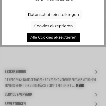
(Diese Option ist zurzeit nicht verfügbar.)
(Diese Option ist zurzeit nicht verfügbar.)
(Diese Option ist zurzeit nicht verfügbar.)
(Diese Option ist zurzeit nicht verfü
(Diese Option ist zurzeit nich
(Diese Option ist zurz
(Diese Option i
(Diese O
114
(Diese Option ist zurzeit nicht verfügbar.)
Datenschutzeinstellungen
Produkt Anzahl: Gib den gewünschten 
IN DEN WARENKORB
Cookies akzeptieren
Zum Merkzettel hinzufügen
Alle Cookies akzeptieren
BESCHREIBUNG
DIE HERREN CHINO HOSE MODERN FIT VEREINT MODERNE ELEGANZ MIT HOHEM
TRAGEKOMFORT. DER ZEITGEMÄSSE SCHNITT MIT EINER FU…
MEHR
SERVICE & VERSAND
BEWERTUNGEN