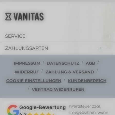
SERVICE
ZAHLUNGSARTEN
/
/
/
IMPRESSUM
DATENSCHUTZ
AGB
/
/
WIDERRUF
ZAHLUNG & VERSAND
/
COOKIE EINSTELLUNGEN
KUNDENBEREICH
/
VERTRAG WIDERRUFEN
Alle Preise exkl. gesetzl. Mehrwertsteuer zzgl.
Google-Bewertung
Versandkosten
und ggf. Nachnahmegebühren, wenn
4,3