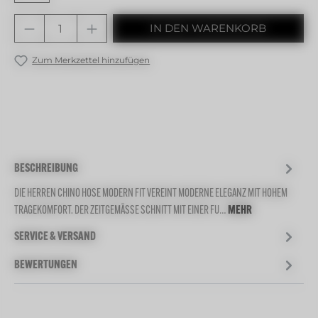
Produkt Anzahl: Gib den gewünschten 
IN DEN WARENKORB
Zum Merkzettel hinzufügen
BESCHREIBUNG
DIE HERREN CHINO HOSE MODERN FIT VEREINT MODERNE ELEGANZ MIT HOHEM
TRAGEKOMFORT. DER ZEITGEMÄSSE SCHNITT MIT EINER FU…
MEHR
SERVICE & VERSAND
BEWERTUNGEN