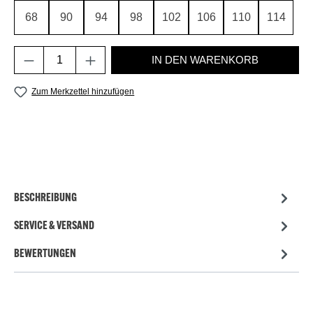
68
90
94
98
102
106
110
114
Produkt Anzahl: Gib den gewünschten Wert e
IN DEN WARENKORB
Zum Merkzettel hinzufügen
BESCHREIBUNG
SERVICE & VERSAND
BEWERTUNGEN