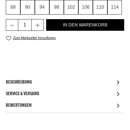
68
90
94
98
102
106
110
114
Produkt Anzahl: Gib den gewünschten Wert e
IN DEN WARENKORB
Zum Merkzettel hinzufügen
BESCHREIBUNG
SERVICE & VERSAND
BEWERTUNGEN