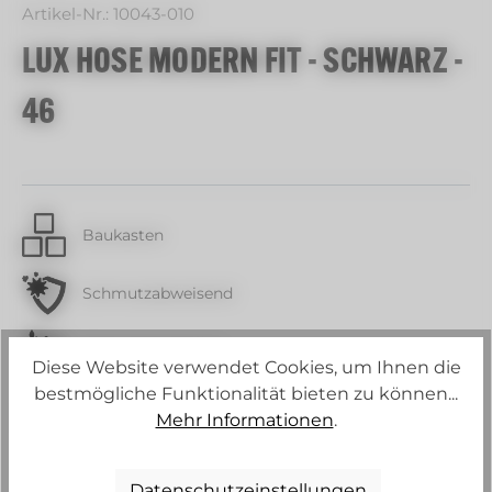
Artikel-Nr.:
10043-010
LUX HOSE MODERN FIT - SCHWARZ -
46
Baukasten
Schmutzabweisend
Wasserabweisend
Diese Website verwendet Cookies, um Ihnen die
bestmögliche Funktionalität bieten zu können...
Strech
Mehr Informationen
.
2-3 Wochen
Datenschutzeinstellungen