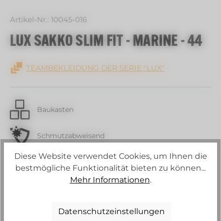
Artikel-Nr.:
10045-016
LUX SAKKO SLIM FIT - MARINE - 44
TEAMBEKLEIDUNG DER SERIE "LUX"
Baukasten
Schmutzabweisend
Diese Website verwendet Cookies, um Ihnen die
Wasserabweisend
bestmögliche Funktionalität bieten zu können...
Mehr Informationen
.
Strech
Datenschutzeinstellungen
2-3 Wochen