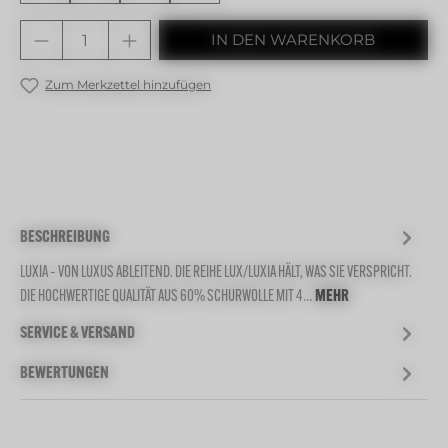
Produkt Anzahl: Gib den gewünschten 
IN DEN WARENKORB
Zum Merkzettel hinzufügen
BESCHREIBUNG
LUXIA – VON LUXUS ABLEITEND. DIE REIHE LUX/LUXIA HÄLT, WAS SIE VERSPRICHT.
DIE HOCHWERTIGE QUALITÄT AUS 60% SCHURWOLLE MIT 4…
MEHR
SERVICE & VERSAND
BEWERTUNGEN