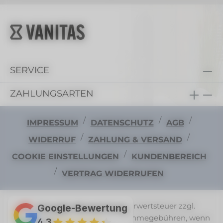
SERVICE
ZAHLUNGSARTEN
/
/
/
IMPRESSUM
DATENSCHUTZ
AGB
/
/
WIDERRUF
ZAHLUNG & VERSAND
/
COOKIE EINSTELLUNGEN
KUNDENBEREICH
/
VERTRAG WIDERRUFEN
Alle Preise exkl. gesetzl. Mehrwertsteuer zzgl.
Google-Bewertung
Versandkosten
und ggf. Nachnahmegebühren, wenn
4,3