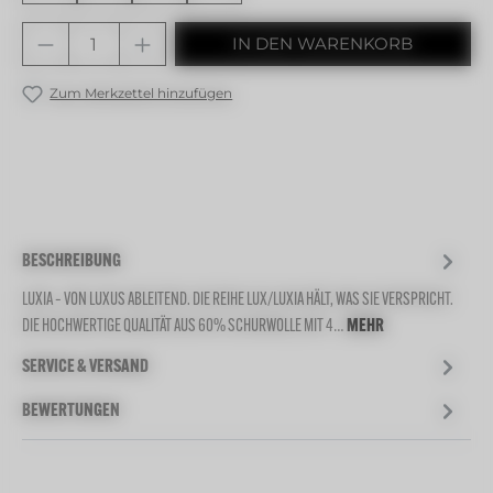
Produkt Anzahl: Gib den gewünschten 
IN DEN WARENKORB
Zum Merkzettel hinzufügen
BESCHREIBUNG
LUXIA – VON LUXUS ABLEITEND. DIE REIHE LUX/LUXIA HÄLT, WAS SIE VERSPRICHT.
DIE HOCHWERTIGE QUALITÄT AUS 60% SCHURWOLLE MIT 4…
MEHR
SERVICE & VERSAND
BEWERTUNGEN