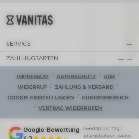
SERVICE
ZAHLUNGSARTEN
/
/
/
IMPRESSUM
DATENSCHUTZ
AGB
/
/
WIDERRUF
ZAHLUNG & VERSAND
/
COOKIE EINSTELLUNGEN
KUNDENBEREICH
/
VERTRAG WIDERRUFEN
Alle Preise exkl. gesetzl. Mehrwertsteuer zzgl.
Google-Bewertung
Versandkosten
und ggf. Nachnahmegebühren, wenn
4,3