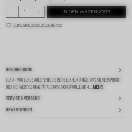
Produkt Anzahl: Gib den gewünschten 
IN DEN WARENKORB
Zum Merkzettel hinzufügen
BESCHREIBUNG
LUXIA – VON LUXUS ABLEITEND. DIE REIHE LUX/LUXIA HÄLT, WAS SIE VERSPRICHT.
DIE HOCHWERTIGE QUALITÄT AUS 60% SCHURWOLLE MIT 4…
MEHR
SERVICE & VERSAND
BEWERTUNGEN