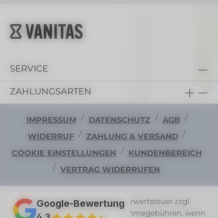
SERVICE
ZAHLUNGSARTEN
/
/
/
IMPRESSUM
DATENSCHUTZ
AGB
/
/
WIDERRUF
ZAHLUNG & VERSAND
/
COOKIE EINSTELLUNGEN
KUNDENBEREICH
/
VERTRAG WIDERRUFEN
Alle Preise exkl. gesetzl. Mehrwertsteuer zzgl.
Google-Bewertung
Versandkosten
und ggf. Nachnahmegebühren, wenn
4,3