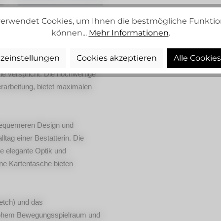
erwendet Cookies, um Ihnen die bestmögliche Funktion
können...
Mehr Informationen
.
4
zeinstellungen
Cookies akzeptieren
Alle Cookie
sie verspricht. Die hochwertige
erarbeitung, bietet maximalen
 bequemeren Design und
tag einer Bestatterin. Die
ne elegante Optik und
ine Kartentasche bieten
retch) und das
 hohem Bewegungsspielraum und