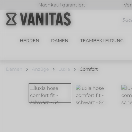
Nachkauf garantiert
Ver
m Hauptinhalt springen
Zur Suche springen
Zur Hauptnavigation springen
HERREN
DAMEN
TEAMBEKLEIDUNG
Damen
Anzüge
Luxia
Comfort
Bildergalerie überspringen