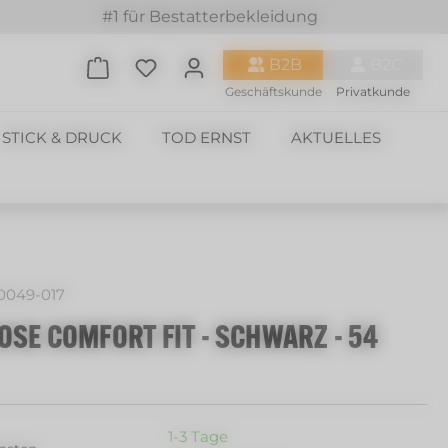
#1 für Bestatterbekleidung
Du hast 0 Produkte auf dem Merkzette
B2B
B2C
Geschäftskunde
Privatkunde
STICK & DRUCK
TOD ERNST
AKTUELLES
0049-017
OSE COMFORT FIT - SCHWARZ - 54
1-3 Tage