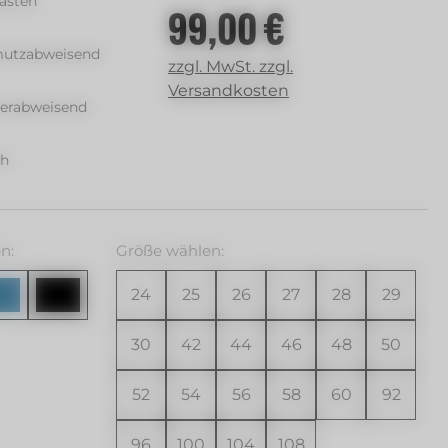
asten
99,00 €
Regulärer Preis:
utzabweisend
zzgl. MwSt. zzgl.
Versandkosten
erabweisend
ch
hlen
auswählen
n:
Größe
wählen:
24
25
26
27
28
29
30
42
44
46
48
50
52
54
56
58
60
92
96
100
104
108