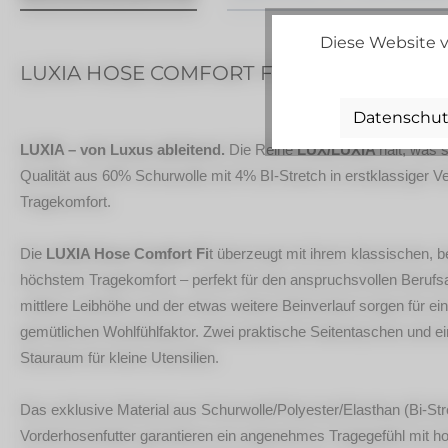
Diese Website v
LUXIA HOSE COMFORT FIT - SCHWARZ - 5
Datenschut
LUXIA – von Luxus ableitend.
Die Reihe
LUX/LUXIA
hält, was 
Qualität aus 60% Schurwolle mit 4% BI-Stretch in erstklassiger V
Tragekomfort.
Die
LUXIA Hose Comfort Fi
t überzeugt mit ihrem klassischen,
höchstem Tragekomfort – perfekt für den anspruchsvollen Berufsall
mittlere Leibhöhe und der etwas weitere Beinverlauf sorgen für ei
gemütlichen Wohlfühlfaktor. Zwei praktische Seitentaschen und e
Stauraum für kleine Utensilien.
Das exklusive Material aus Schurwolle/Polyester/Elasthan (Bi-St
Vorderhosenfutter garantieren ein angenehmes Tragegefühl mit