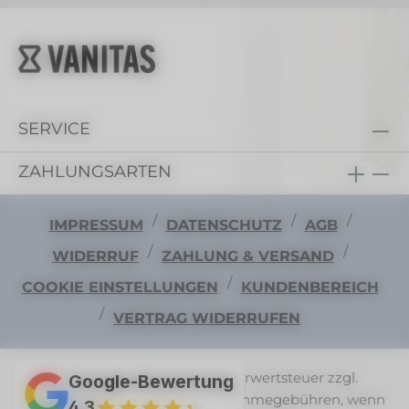
SERVICE
ZAHLUNGSARTEN
/
/
/
IMPRESSUM
DATENSCHUTZ
AGB
/
/
WIDERRUF
ZAHLUNG & VERSAND
/
COOKIE EINSTELLUNGEN
KUNDENBEREICH
/
VERTRAG WIDERRUFEN
Alle Preise exkl. gesetzl. Mehrwertsteuer zzgl.
Google-Bewertung
Versandkosten
und ggf. Nachnahmegebühren, wenn
4,3