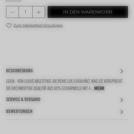
Produkt Anzahl: Gib den gewünschten 
IN DEN WARENKORB
Zum Merkzettel hinzufügen
BESCHREIBUNG
LUXIA – VON LUXUS ABLEITEND. DIE REIHE LUX/LUXIA HÄLT, WAS SIE VERSPRICHT.
DIE HOCHWERTIGE QUALITÄT AUS 60% SCHURWOLLE MIT 4…
MEHR
SERVICE & VERSAND
BEWERTUNGEN