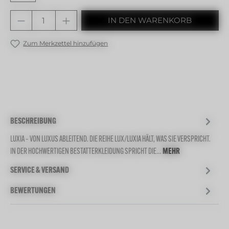
Produkt Anzahl: Gib den gewünschten 
IN DEN WARENKORB
Zum Merkzettel hinzufügen
BESCHREIBUNG
LUXIA – VON LUXUS ABLEITEND. DIE REIHE LUX/LUXIA HÄLT, WAS SIE VERSPRICHT.
IN DER HOCHWERTIGEN BESTATTERKLEIDUNG SPRICHT DIE…
MEHR
SERVICE & VERSAND
BEWERTUNGEN