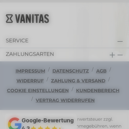
SERVICE
ZAHLUNGSARTEN
/
/
/
IMPRESSUM
DATENSCHUTZ
AGB
/
/
WIDERRUF
ZAHLUNG & VERSAND
/
COOKIE EINSTELLUNGEN
KUNDENBEREICH
/
VERTRAG WIDERRUFEN
Alle Preise exkl. gesetzl. Mehrwertsteuer zzgl.
Google-Bewertung
Versandkosten
und ggf. Nachnahmegebühren, wenn
4,3