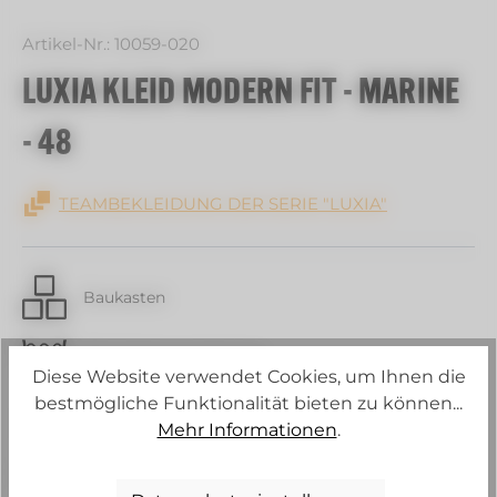
Artikel-Nr.:
10059-020
LUXIA KLEID MODERN FIT - MARINE
- 48
TEAMBEKLEIDUNG DER SERIE "LUXIA"
Baukasten
30 C Schonwaschgang
Diese Website verwendet Cookies, um Ihnen die
bestmögliche Funktionalität bieten zu können...
Strech
Mehr Informationen
.
Schurwollanteil