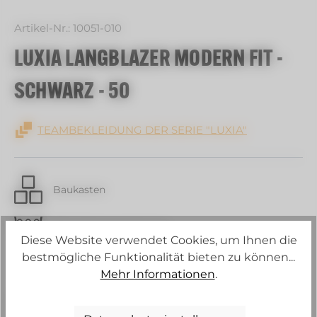
Artikel-Nr.:
10051-010
LUXIA LANGBLAZER MODERN FIT -
SCHWARZ - 50
TEAMBEKLEIDUNG DER SERIE "LUXIA"
Baukasten
30 C Schonwaschgang
Diese Website verwendet Cookies, um Ihnen die
bestmögliche Funktionalität bieten zu können...
Strech
Mehr Informationen
.
Schurwollanteil