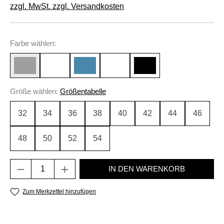
zzgl. MwSt. zzgl. Versandkosten
auswählen
Farbe
wählen:
italian blue
olivgrün
auswählen
Größe
wählen:
Größentabelle
32
34
36
38
40
42
44
46
48
50
52
54
Produkt Anzahl: Gib den gewünschten Wert e
IN DEN WARENKORB
Zum Merkzettel hinzufügen