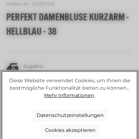
Artikel-Nr.:
10079-013
PERFEKT DAMENBLUSE KURZARM -
HELLBLAU - 38
Bügelfrei
Diese Website verwendet Cookies, um Ihnen die
Schadstoffgeprüft
bestmögliche Funktionalität bieten zu können...
Mehr Informationen
.
1-3 Tage
35,00 €
Regulärer Preis:
Datenschutzeinstellungen
zzgl. MwSt. zzgl. Versandkosten
Cookies akzeptieren