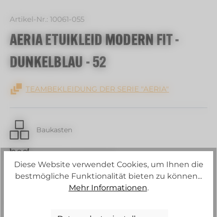
Artikel-Nr.:
10061-055
AERIA ETUIKLEID MODERN FIT -
DUNKELBLAU - 52
TEAMBEKLEIDUNG DER SERIE "AERIA"
Baukasten
30 C Schonwaschgang
Diese Website verwendet Cookies, um Ihnen die
bestmögliche Funktionalität bieten zu können...
Strech
Mehr Informationen
.
Konstante Körpertemperatur