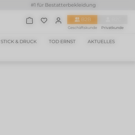
#1 für Bestatterbekleidung
Du hast 0 Produkte auf dem Merkzette
B2B
B2C
Geschäftskunde
Privatkunde
STICK & DRUCK
TOD ERNST
AKTUELLES