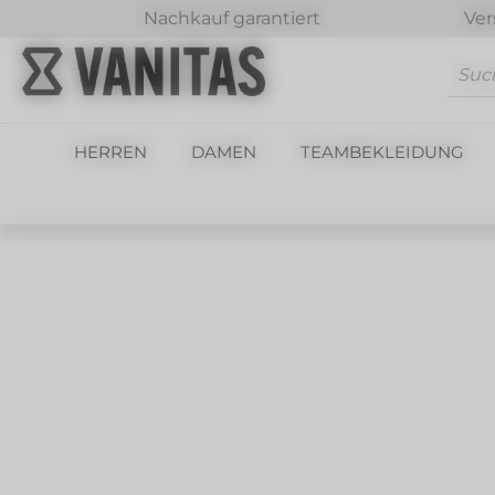
Nachkauf garantiert
Ver
m Hauptinhalt springen
Zur Suche springen
Zur Hauptnavigation springen
HERREN
DAMEN
TEAMBEKLEIDUNG