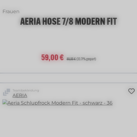
Frauen
AERIA HOSE 7/8 MODERN FIT
Verkaufspreis:
59,00 €
Regulärer Preis:
89,00 €
(33.71% gespart)
Teambekleidung
AERIA