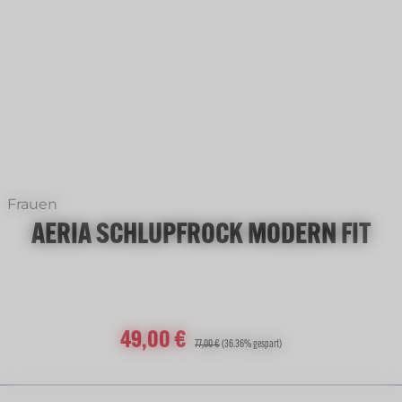
Frauen
AERIA SCHLUPFROCK MODERN FIT
Verkaufspreis:
49,00 €
Regulärer Preis:
77,00 €
(36.36% gespart)