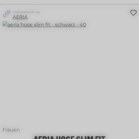
Teambekleidung
AERIA
Pinpoint Marne
+
2
Frauen