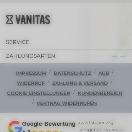
SERVICE
ZAHLUNGSARTEN
/
/
/
IMPRESSUM
DATENSCHUTZ
AGB
/
/
WIDERRUF
ZAHLUNG & VERSAND
/
COOKIE EINSTELLUNGEN
KUNDENBEREICH
/
VERTRAG WIDERRUFEN
Alle Preise exkl. gesetzl. Mehrwertsteuer zzgl.
Google-Bewertung
Versandkosten
und ggf. Nachnahmegebühren, wenn
4,3