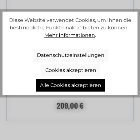
Diese Website verwendet Cookies, um Ihnen die
bestmögliche Funktionalität bieten zu können...
Mehr Informationen
.
Datenschutzeinstellungen
DIGEL SAKKO COMFORT FIT
Cookies akzeptieren
Alle Cookies akzeptieren
Regulärer Preis:
209,00 €