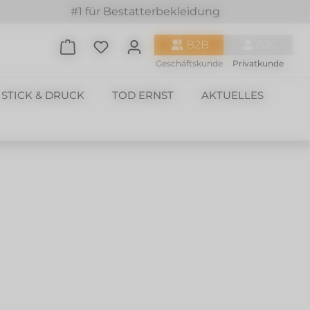
#1 für Bestatterbekleidung
Du hast 0 Produkte auf dem Merkzette
B2B
B2C
Geschäftskunde
Privatkunde
STICK & DRUCK
TOD ERNST
AKTUELLES