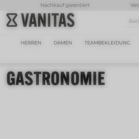
Nachkauf garantiert
Ver
m Hauptinhalt springen
Zur Suche springen
Zur Hauptnavigation springen
HERREN
DAMEN
TEAMBEKLEIDUNG
GASTRONOMIE