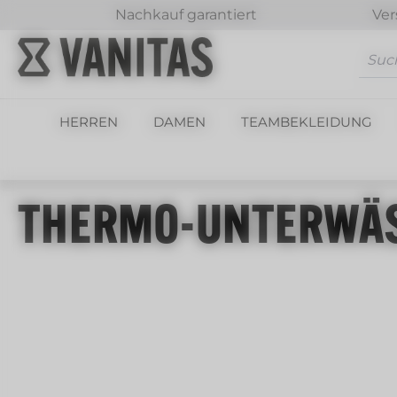
Nachkauf garantiert
Ver
m Hauptinhalt springen
Zur Suche springen
Zur Hauptnavigation springen
HERREN
DAMEN
TEAMBEKLEIDUNG
THERMO-UNTERWÄ