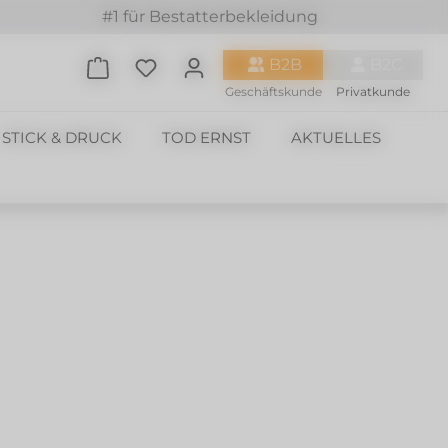
#1 für Bestatterbekleidung
Du hast 0 Produkte auf dem Merkzette
B2B
B2C
Geschäftskunde
Privatkunde
STICK & DRUCK
TOD ERNST
AKTUELLES