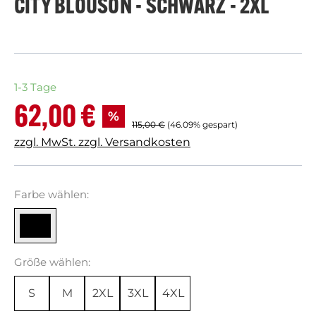
CITY BLOUSON - SCHWARZ - 2XL
1-3 Tage
62,00 €
Verkaufspreis:
%
Regulärer Preis:
115,00 €
(46.09% gespart)
zzgl. MwSt. zzgl. Versandkosten
auswählen
Farbe
wählen:
auswählen
Größe
wählen:
S
M
2XL
3XL
4XL