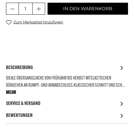
Produkt Anzahl: Gib den gewünschten 
IN DEN WARENKORB
Zum Merkzettel hinzufügen
BESCHREIBUNG
IDEALE ÜBERGANGSJACKE VON FRÜHJAHR BIS HERBST MITELASTISCHEN
BÜNDCHEN AN RUMPF- UND ARMABSCHLUSS.KLASSISCHER SCHNITT UND SCH…
MEHR
SERVICE & VERSAND
BEWERTUNGEN