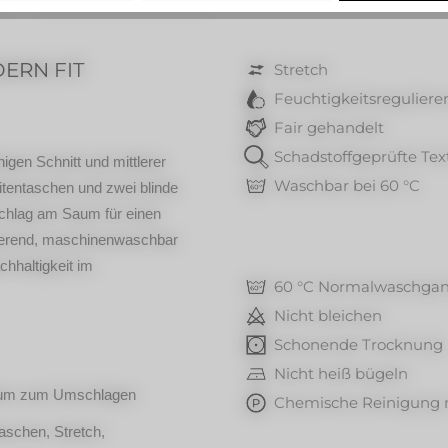
DERN FIT
Stretch
Feuchtigkeitsreguliere
Fair gehandelt
Schadstoffgeprüfte Text
igen Schnitt und mittlerer
Waschbar bei 60 °C
eitentaschen und zwei blinde
schlag am Saum für einen
gulierend, maschinenwaschbar
chhaltigkeit im
60 °C Normalwaschga
Nicht bleichen
Schonende Trocknung
Nicht heiß bügeln
 Saum zum Umschlagen
Chemische Reinigung m
aschen, Stretch,