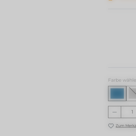
auswä
Farbe
wähle
Produkt
Zum Merkze