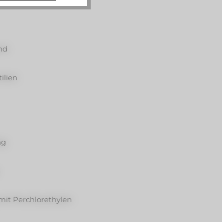
nd
ilien
ng
it Perchlorethylen