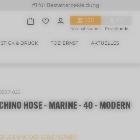
#1 für Bestatterbekleidung
Du hast 0 Produkte auf dem Merkzette
B2B
B2C
Geschäftskunde
Privatkunde
STICK & DRUCK
TOD ERNST
AKTUELLES
0387-022
HINO HOSE - MARINE - 40 - MODERN
KLEIDUNG DER SERIE "JERSEY"