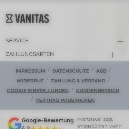
SERVICE
ZAHLUNGSARTEN
/
/
/
IMPRESSUM
DATENSCHUTZ
AGB
/
/
WIDERRUF
ZAHLUNG & VERSAND
/
COOKIE EINSTELLUNGEN
KUNDENBEREICH
/
VERTRAG WIDERRUFEN
Alle Preise exkl. gesetzl. Mehrwertsteuer zzgl.
Google-Bewertung
Versandkosten
und ggf. Nachnahmegebühren, wenn
4,3