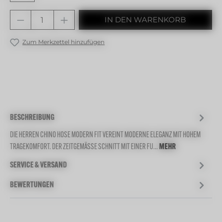
Produkt Anzahl: Gib den gewünschten 
IN DEN WARENKORB
Zum Merkzettel hinzufügen
BESCHREIBUNG
DIE HERREN CHINO HOSE MODERN FIT VEREINT MODERNE ELEGANZ MIT HOHEM
TRAGEKOMFORT. DER ZEITGEMÄSSE SCHNITT MIT EINER FU…
MEHR
SERVICE & VERSAND
BEWERTUNGEN