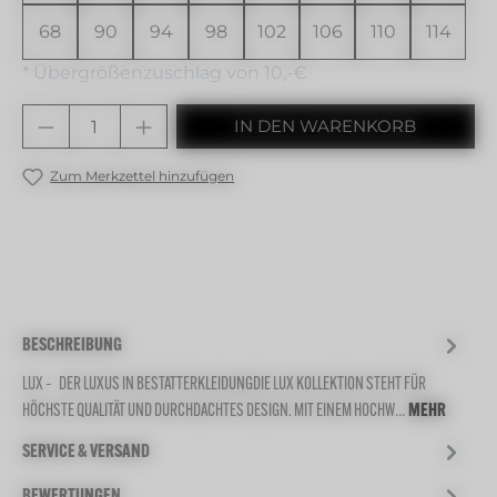
68
90
94
98
102
106
110
114
* Übergrößenzuschlag von 10,-€
Produkt Anzahl: Gib den gewünschten 
IN DEN WARENKORB
Zum Merkzettel hinzufügen
BESCHREIBUNG
LUX – DER LUXUS IN BESTATTERKLEIDUNGDIE LUX KOLLEKTION STEHT FÜR
HÖCHSTE QUALITÄT UND DURCHDACHTES DESIGN. MIT EINEM HOCHW…
MEHR
SERVICE & VERSAND